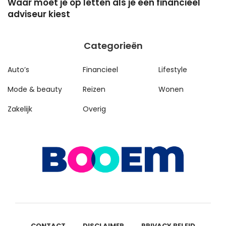
Waar moet je op letten als je een financieel
H
adviseur kiest
Categorieën
Auto’s
Financieel
Lifestyle
Mode & beauty
Reizen
Wonen
Zakelijk
Overig
CONTACT
DISCLAIMER
PRIVACY BELEID