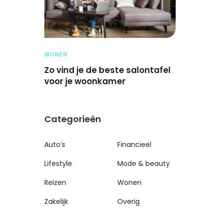
WONEN
ZAKELIJK
tie te
Zo vind je de beste salontafel
Paar dag
voor je woonkamer
bedrijfsu
Categorieën
Auto’s
Financieel
Lifestyle
Mode & beauty
Reizen
Wonen
Zakelijk
Overig