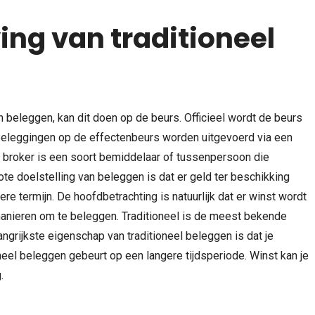
ing van traditioneel
ZAKELIJK
LIFESTYLE
Paar dagen weg als
Tips om je concentra
bedrijfsuitje, waarom niet?
verbeteren
 beleggen, kan dit doen op de beurs. Officieel wordt de beurs
Beleggingen op de effectenbeurs worden uitgevoerd via een
 broker is een soort bemiddelaar of tussenpersoon die
te doelstelling van beleggen is dat er geld ter beschikking
re termijn. De hoofdbetrachting is natuurlijk dat er winst wordt
anieren om te beleggen. Traditioneel is de meest bekende
ngrijkste eigenschap van traditioneel beleggen is dat je
oneel beleggen gebeurt op een langere tijdsperiode. Winst kan je
.