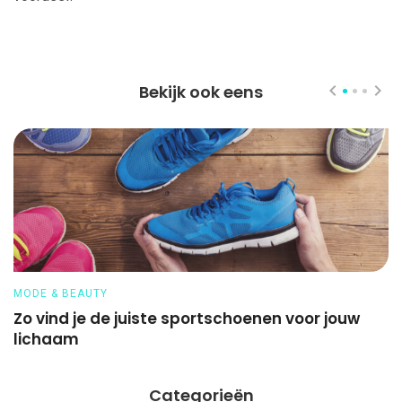
Bekijk ook eens
MODE & BEAUTY
O
Zo vind je de juiste sportschoenen voor jouw
D
lichaam
Categorieën